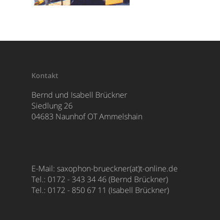
Kontakt
Bernd und Isabell Brückner
Siedlung 26
04683 Naunhof OT Ammelshain
E-Mail:
saxophon-brueckner(at)t-online.de
Tel.: 0172 - 343 34 46 (Bernd Brückner)
Tel.: 0172 - 850 67 11 (Isabell Brückner)